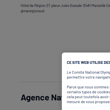
Hôtel de Région 27, place Jules Guesde 13481 Marseille C
@maregionsud
CE SITE WEB UTILISE DE
Le Comité National Olympi
permettre votre navigatio
Parce que nous sommes so
certains types de cookies
Agence Nationale du Sp
cela peut toutefois avoi
mesure de vous proposer