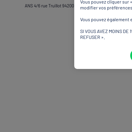
Vous pouvez cliquer sur 
ANS 4/6 rue Truillot 94200 – IVRY SUR SEINE 01.53.82.
modifier vos préférence
Vous pouvez également e
SI VOUS AVEZ MOINS DE 
REFUSER ».