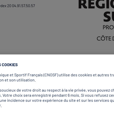
edex 20 04.91.57.50.57
S COOKIES
que et Sportif Français (CNOSF) utilise des cookies et autres tra
n et son utilisation.
ucieux de votre droit au respect à la vie privée, vous pouvez ch
. Votre choix sera enregistré pendant 6 mois. Si vous refusez ce
ort
r une incidence sur votre expérience du site et sur les services
.