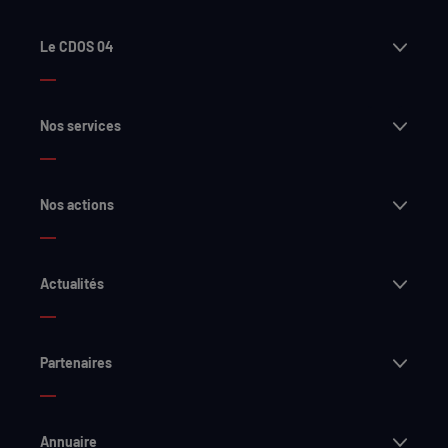
Ouvri
Le CDOS 04
Ouvri
Nos services
Ouvri
Nos actions
Ouvri
Actualités
Ouvri
Partenaires
Ouvri
Annuaire