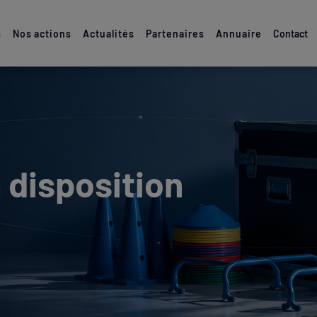
s
Nos actions
Actualités
Partenaires
Annuaire
Contact
 disposition