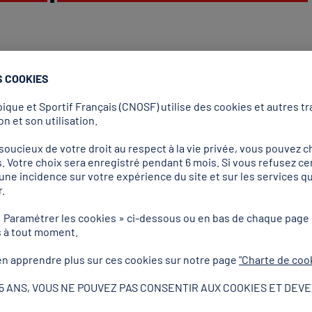
 veuillez remplir le formulaire ci-dessous :
S COOKIES
que et Sportif Français (CNOSF) utilise des cookies et autres tra
ion (mise à disposition et restitution)
n et son utilisation.
re emprunteuse et de la personne référente
tion concernée
ucieux de votre droit au respect à la vie privée, vous pouvez ch
. Votre choix sera enregistré pendant 6 mois. Si vous refusez ce
st signée à chaque emprunt.
r une incidence sur votre expérience du site et sur les services
.
« Paramétrer les cookies » ci-dessous ou en bas de chaque page
s à tout moment.
n apprendre plus sur ces cookies sur notre page
"Charte de coo
n de matériel pour votre
15 ANS, VOUS NE POUVEZ PAS CONSENTIR AUX COOKIES ET DEVE
ain événement ?