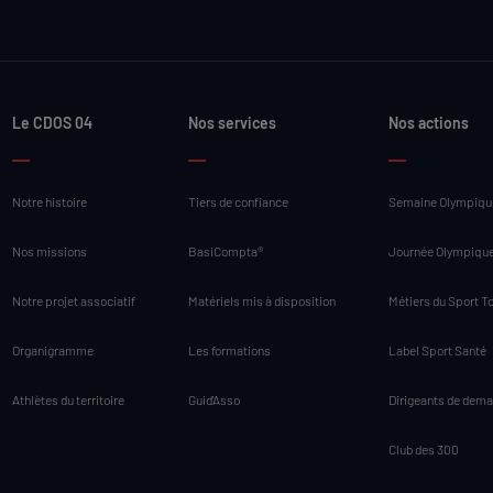
Le CDOS 04
Nos services
Nos actions
Notre histoire
Tiers de confiance
Semaine Olympique
Nos missions
BasiCompta®
Journée Olympiqu
Notre projet associatif
Matériels mis à disposition
Métiers du Sport T
Organigramme
Les formations
Label Sport Santé
Athlètes du territoire
Guid'Asso
Dirigeants de dema
Club des 300