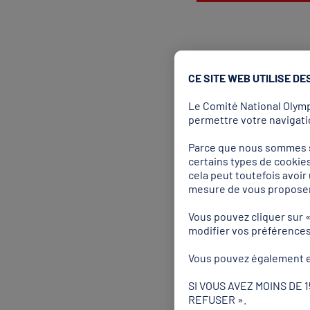
Pour réserver du matériel,
CE SITE WEB UTILISE DE
Le matériel souhaité
Le Comité National Olympi
Les dates de réservat
permettre votre navigatio
Le nom de la structu
L'événement ou l'ac
Parce que nous sommes so
certains types de cookies
Une convention de prêt e
cela peut toutefois avoi
mesure de vous proposer
Vous pouvez cliquer sur 
modifier vos préférence
Vous pouvez également e
Besoi
SI VOUS AVEZ MOINS DE 
proch
REFUSER ».