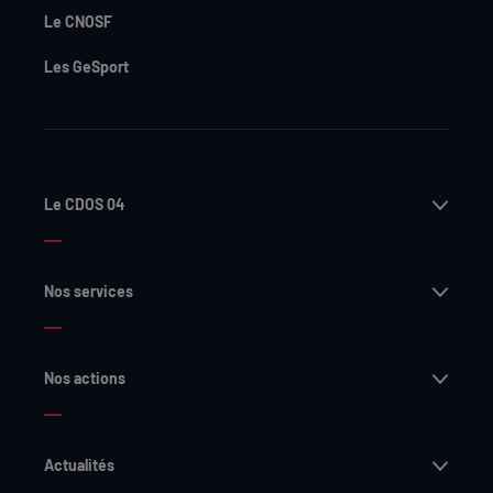
Le CNOSF
Les GeSport
Ouvri
Le CDOS 04
Ouvri
Nos services
Ouvri
Nos actions
Ouvri
Actualités