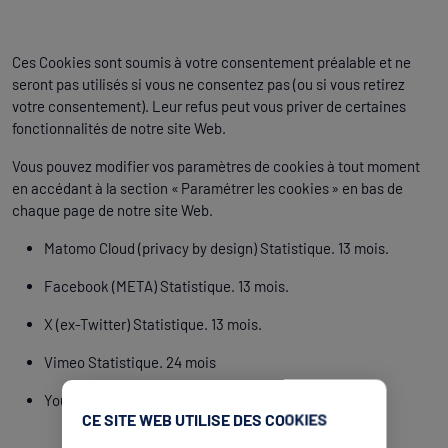
Ces Cookies sont soumis à votre consentement préalable et ne
seront pas utilisés si vous ne consentez pas (ou si vous retirez
votre consentement). Leur refus peut vous priver de certaines
fonctionnalités de notre site Web.
Vous pouvez modifier vos paramètres de cookies à tout moment
en accédant à la section « Paramétrer les cookies » en bas de
chaque page de notre site Web.
Matomo Cloud (privacy by design) Statistique. 13 mois.
Facebook (META) Statistique. 13 mois.
X (ex-Twitter) Statistique. 13 mois.
Vimeo Statistique. 24 mois
YouTube Statistique. 13 mois.
CE SITE WEB UTILISE DES COOKIES