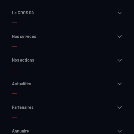
Ouvri
Le CDOS 04
Ouvri
Nos services
Ouvri
Nos actions
Ouvri
Actualités
Ouvri
Partenaires
Ouvri
Annuaire