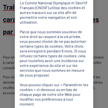
Le Comité National Olympique et Sportif
Traitement de vos données à
Français (CNOSF) utilise des cookies et
autres traceurs sur ce site afin de
permettre votre navigation et son
caractère personnel collectées
utilisation.
par le biais de Cookie
Parce que nous sommes soucieux de
votre droit au respect à la vie privée,
vous pouvez choisir de ne pas autoriser
certains types de cookies. Votre choix
sera enregistré pendant 6 mois. Si vous
refusez certains types de cookies, cela
Pour en savoir plus sur la façon dont le CDOS 04 traite les données
peut toutefois avoir une incidence sur
à caractère personnel collectées par le biais de cookies, veuillez
votre expérience du site et sur les
consulter notre
Politique de confidentialité
.
services que nous sommes en mesure
de vous proposer.
Pour en savoir plus sur la façon dont nos partenaires traitent les
données à caractère personnel collectées par le biais de cookies,
Vous pouvez cliquer sur « Paramétrer les
veuillez consulter leurs propres politiques de confidentialité,
cookies » ci-dessous ou en bas de
accessibles
Politique de confidentialité
.
chaque page de notre site Web pour
modifier vos préférences à tout
moment.