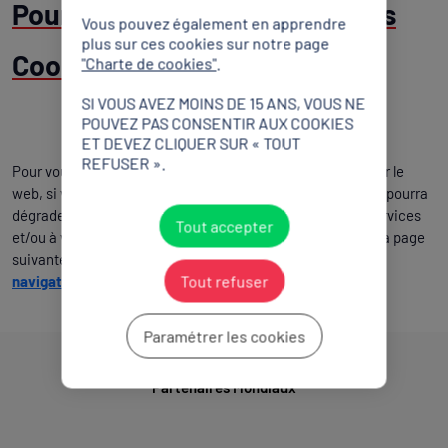
Pour plus d'information sur les
Vous pouvez également en apprendre
plus sur ces cookies sur notre page
Cookies
"Charte de cookies"
.
SI VOUS AVEZ MOINS DE 15 ANS, VOUS NE
POUVEZ PAS CONSENTIR AUX COOKIES
ET DEVEZ CLIQUER SUR « TOUT
REFUSER ».
Pour vous guider dans la démarche de limiter vos traces sur le
web, si vous le souhaitez, et en ayant conscience que cela pourra
dégrader votre navigation sur notre site et l’accès à nos services
Tout accepter
et/ou à votre abonnement, nous vous invitons à consulter la page
suivante :
Les conseils de la CNIL pour maîtriser votre
Tout refuser
navigateur
Paramétrer les cookies
Partenaires Mondiaux