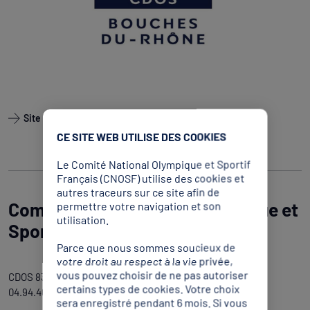
Site internet
CE SITE WEB UTILISE DES COOKIES
Le Comité National Olympique et Sportif
Français (CNOSF) utilise des cookies et
autres traceurs sur ce site afin de
Comité Départemental Olympique et
permettre votre navigation et son
utilisation.
Sportif du Var
Parce que nous sommes soucieux de
votre droit au respect à la vie privée,
vous pouvez choisir de ne pas autoriser
CDOS 83 133 Boulevard Général Brosset 83200 – TOULON
certains types de cookies. Votre choix
04.94.46.01.92 @CDOS83
sera enregistré pendant 6 mois. Si vous