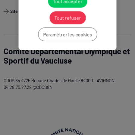
Tout accepter
Site internet
Tout refuser
Paramétrer les cookies
Comité Départemental Olympique et
Sportif du Vaucluse
CDOS 84 4725 Rocade Charles de Gaulle 84000 – AVIGNON
04.28.70.27.22 @CDOS84