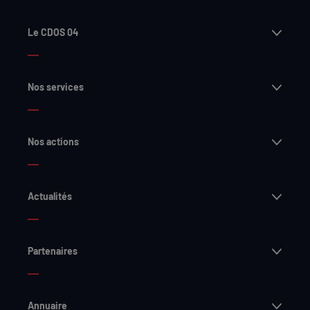
Ouvri
Le CDOS 04
Ouvri
Nos services
Ouvri
Nos actions
Ouvri
Actualités
Ouvri
Partenaires
Ouvri
Annuaire