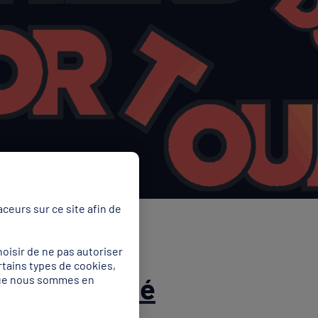
ceurs sur ce site afin de
oisir de ne pas autoriser
rtains types de cookies,
 Sport Santé
 que nous sommes en