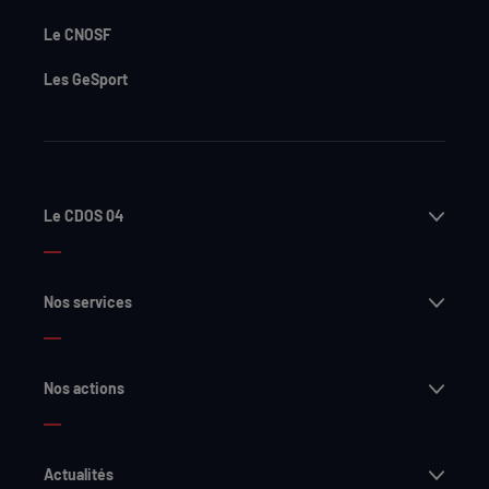
Le CNOSF
Les GeSport
Ouvri
Le CDOS 04
Ouvri
Nos services
Ouvri
Nos actions
Ouvri
Actualités