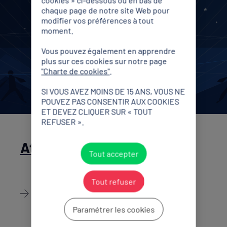
cookies » ci-dessous ou en bas de
chaque page de notre site Web pour
modifier vos préférences à tout
moment.
Vous pouvez également en apprendre
plus sur ces cookies sur notre page
"Charte de cookies"
.
SI VOUS AVEZ MOINS DE 15 ANS, VOUS NE
POUVEZ PAS CONSENTIR AUX COOKIES
ET DEVEZ CLIQUER SUR « TOUT
REFUSER ».
Athlètes du territoire
Tout accepter
Tout refuser
Découvrir
Paramétrer les cookies